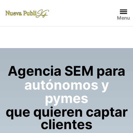
Skip
to
content
Menu
Agencia SEM para
autónomos y
pymes
que quieren captar
clientes